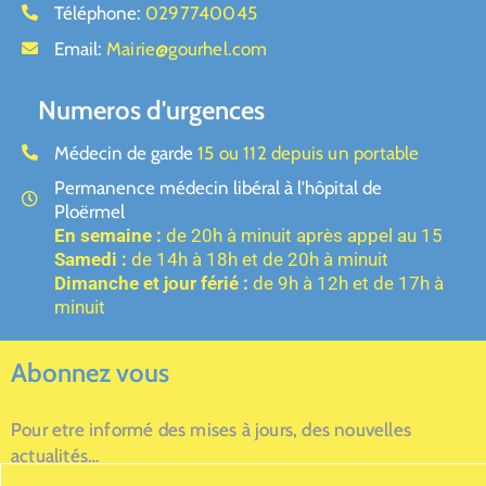
Téléphone:
0297740045
Email:
Mairie@gourhel.com
Numeros d'urgences
Médecin de garde
15 ou 112 depuis un portable
Permanence médecin libéral à l'hôpital de
Ploërmel
En semaine :
de 20h à minuit après appel au 15
Samedi :
de 14h à 18h et de 20h à minuit
Dimanche et jour férié :
de 9h à 12h et de 17h à
minuit
Abonnez vous
Pour etre informé des mises à jours, des nouvelles
actualités…