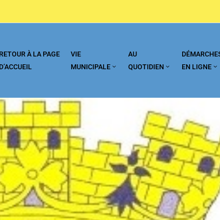
RETOUR À LA PAGE
VIE
AU
DÉMARCHE
D’ACCUEIL
MUNICIPALE
QUOTIDIEN
EN LIGNE