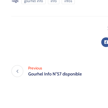
Tags:
gourhel info
info
infos
Previous
Gourhel Info N°57 disponible